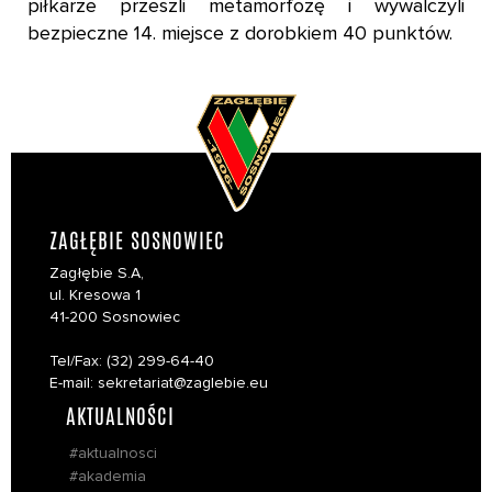
piłkarze przeszli metamorfozę i wywalczyli
bezpieczne 14. miejsce z dorobkiem 40 punktów.
ZAGŁĘBIE SOSNOWIEC
Zagłębie S.A,
ul. Kresowa 1
41-200 Sosnowiec
Tel/Fax: (32) 299-64-40
E-mail: sekretariat@zaglebie.eu
AKTUALNOŚCI
#aktualnosci
#akademia