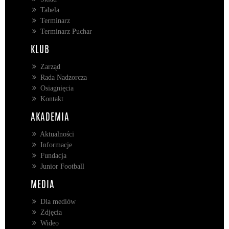
Tabela
Terminarz
Terminarz Puchar
KLUB
Zarząd
Rada Nadzorcza
Osiagnięcia
Kontakt
AKADEMIA
Aktualności
Informacje
Fundacja
Junior Football
MEDIA
Dla mediów
Zdjęcia
Wideo