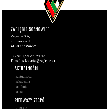
ZAGŁĘBIE SOSNOWIEC
Zagłębie S.A,
ul. Kresowa 1
41-200 Sosnowiec
Tel/Fax: (32) 299-64-40
E-mail: sekretariat@zaglebie.eu
AKTUALNOŚCI
#aktualnosci
#akademia
#oldboje
#hala
PIERWSZY ZESPÓŁ
Skład