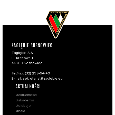
ZAGŁĘBIE SOSNOWIEC
Zagłębie S.A,
ul. Kresowa 1
41-200 Sosnowiec
Tel/Fax: (32) 299-64-40
E-mail: sekretariat@zaglebie.eu
AKTUALNOŚCI
#aktualnosci
#akademia
#oldboje
#hala