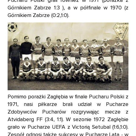
Pucharu Polski grali również w 1971 (porażka z
Górnikiem Zabrze 1:3 ), a w półfinale w 1970 (z
Górnikiem Zabrze (0:2,1:0).
Pomimo porażki Zagłębia w finale Pucharu Polski z
1971, nasi piłkarze brali udział w Pucharze
Zdobywców Pucharów rozgrywając mecze z
Atvidaberg FF (3:4, 1:1). W sezonie 1972 Zagłębie
grało w Pucharze UEFA z Victorią Setubal (1:6,1:0).
Zespół odnosi także sukcesy w Pucharze Lata - w