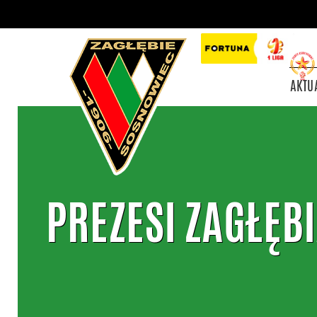
AKTU
PREZESI ZAGŁĘB