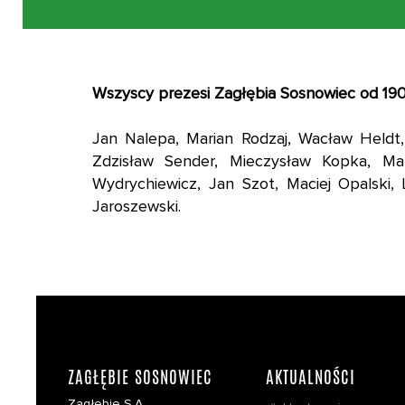
Wszyscy prezesi Zagłębia Sosnowiec od 19
Jan Nalepa, Marian Rodzaj, Wacław Heldt,
Zdzisław Sender, Mieczysław Kopka, Mar
Wydrychiewicz, Jan Szot, Maciej Opalski,
Jaroszewski.
ZAGŁĘBIE SOSNOWIEC
AKTUALNOŚCI
Zagłębie S.A,