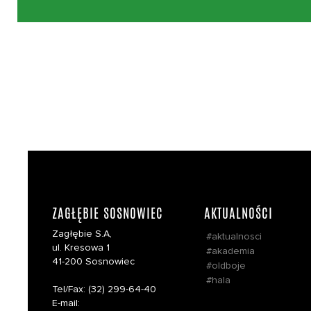
ZAGŁĘBIE SOSNOWIEC
AKTUALNOŚCI
Zagłębie S.A,
#aktualnosci
ul. Kresowa 1
#akademia
41-200 Sosnowiec
#oldboje
#hala
Tel/Fax: (32) 299-64-40
E-mail: