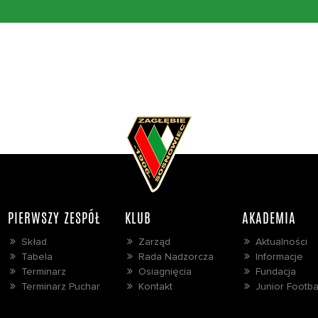
PIERWSZY ZESPÓŁ
KLUB
AKADEMIA
Skład
Zarząd
Aktualności
Tabela
Rada Nadzorcza
Informacje
Terminarz
Osiagnięcia
Fundacja
Terminarz Puchar
Kontakt
Junior Footba