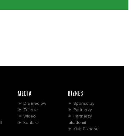
MEDIA
BIZNES
Dla mediów
Sponsorzy
Zdjęcia
Partnerzy
Wideo
Partnerzy
ll
Kontakt
akademii
Klub Biznesu