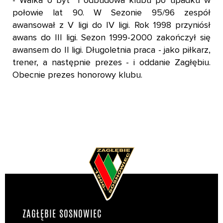
- Walka o byt i odbudowa klubu po upadku w
połowie lat 90. W Sezonie 95/96 zespół
awansował z V ligi do IV ligi. Rok 1998 przyniósł
awans do III ligi. Sezon 1999-2000 zakończył się
awansem do II ligi. Długoletnia praca - jako piłkarz,
trener, a następnie prezes - i oddanie Zagłębiu.
Obecnie prezes honorowy klubu.
ZAGŁĘBIE SOSNOWIEC