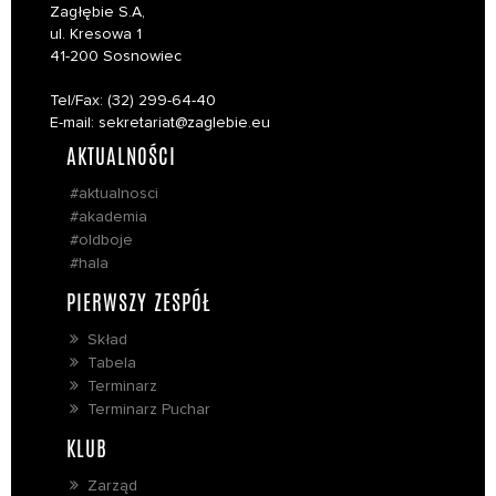
Zagłębie S.A,
ul. Kresowa 1
41-200 Sosnowiec
Tel/Fax: (32) 299-64-40
E-mail: sekretariat@zaglebie.eu
AKTUALNOŚCI
#aktualnosci
#akademia
#oldboje
#hala
PIERWSZY ZESPÓŁ
Skład
Tabela
Terminarz
Terminarz Puchar
KLUB
Zarząd