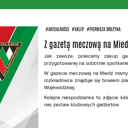
#AKTUALNOŚCI
#SKLEP
#PIERWSZA DRUŻYNA
Z gazetą meczową na Mied
Jak zawsze, polecamy zakup gaz
przygotowanej na sobotnie spotkanie 
W gazecie meczowej na Miedź mamy 
rozkładówce znajduje się bowiem plaka
Wojewódzkiej.
Kolejna niespodzianka to zdjęcie k
nas zestaw klubowych gadżetów.