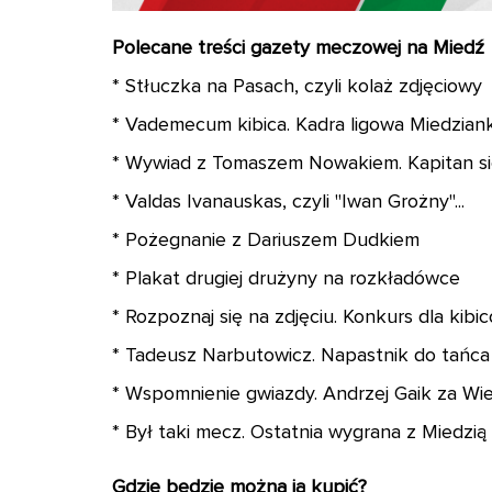
Polecane treści gazety meczowej na Miedź
* Stłuczka na Pasach, czyli kolaż zdjęciowy
* Vademecum kibica. Kadra ligowa Miedziank
* Wywiad z Tomaszem Nowakiem. Kapitan si
* Valdas Ivanauskas, czyli "Iwan Grożny"...
* Pożegnanie z Dariuszem Dudkiem
* Plakat drugiej drużyny na rozkładówce
* Rozpoznaj się na zdjęciu. Konkurs dla kib
* Tadeusz Narbutowicz. Napastnik do tańca i
* Wspomnienie gwiazdy. Andrzej Gaik za W
* Był taki mecz. Ostatnia wygrana z Miedzią
Gdzie będzie można ją kupić?