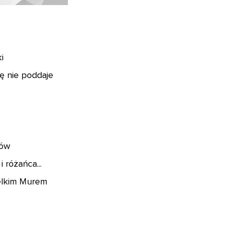
i
ę nie poddaje
iców
 różańca...
ielkim Murem